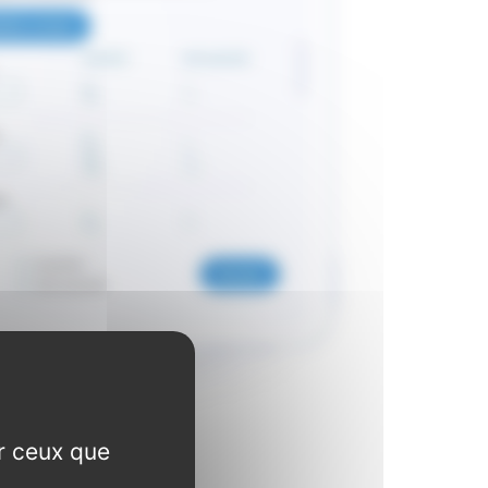
ur ceux que